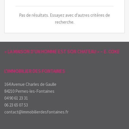
Pas de résultats. Essayez avec d'autres critères de
recherche.
« LA MAISON D’UN HOMME EST SON CHATEAU » – E. COKE
L'IMMOBILIER DES FONTAINES
164 Avenue Charles de Gaulle
84210 Pernes-les-Fontaines
04 90 61 23 31
06 23 65 07 53
contact@immobilierdesfontaines.fr