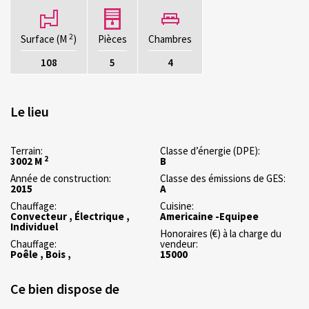
2
Surface (M
)
Pièces
Chambres
108
5
4
Le lieu
Terrain:
Classe d’énergie (DPE):
2
3002 M
B
Année de construction:
Classe des émissions de GES:
2015
A
Chauffage:
Cuisine:
Convecteur , Électrique ,
Americaine -Equipee
Individuel
Honoraires (€) à la charge du
Chauffage:
vendeur:
Poêle , Bois ,
15000
Ce bien dispose de