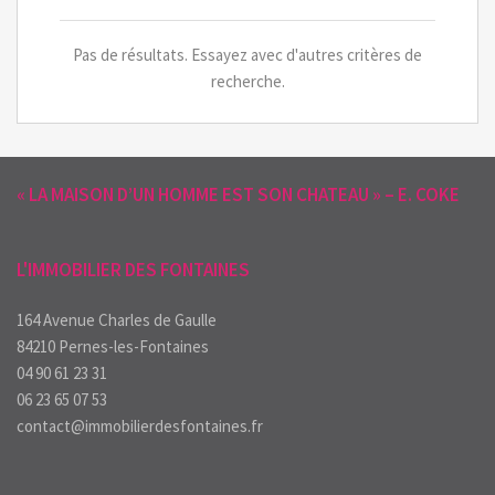
Pas de résultats. Essayez avec d'autres critères de
recherche.
« LA MAISON D’UN HOMME EST SON CHATEAU » – E. COKE
L'IMMOBILIER DES FONTAINES
164 Avenue Charles de Gaulle
84210 Pernes-les-Fontaines
04 90 61 23 31
06 23 65 07 53
contact@immobilierdesfontaines.fr