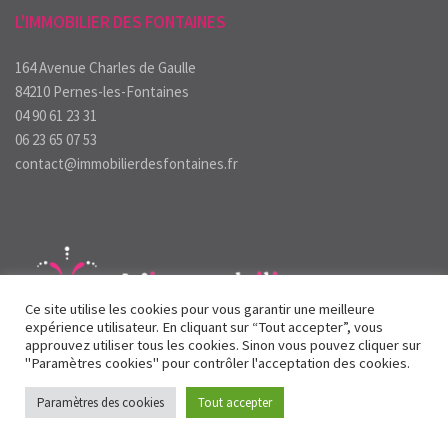
L'IMMOBILIER DES FONTAINES
164 Avenue Charles de Gaulle
84210 Pernes-les-Fontaines
04 90 61 23 31
06 23 65 07 53
contact@immobilierdesfontaines.fr
Ce site utilise les cookies pour vous garantir une meilleure
expérience utilisateur. En cliquant sur “Tout accepter”, vous
approuvez utiliser tous les cookies. Sinon vous pouvez cliquer sur
"Paramètres cookies" pour contrôler l'acceptation des cookies.
© L'immobilier des Fontaines à Pernes les Fontaines -
Mentions
légales
- Design & hébergement Colysée Média
Paramètres des cookies
Tout accepter